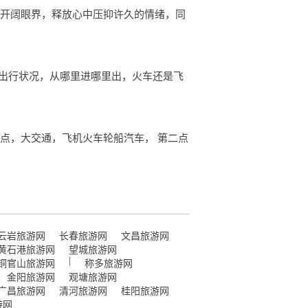
人开阔眼界，释放心中压抑许久的情绪，同
通出行状况，从哪里进哪里出，火车还是飞
点，大交通，飞机火车轮船汽车， 第二点
云岩旅游网
长春旅游网
文昌旅游网
黄石港旅游网
望城旅游网
|
铜官山旅游网
称多旅游网
金阳旅游网
观塘旅游网
广昌旅游网
清河旅游网
桂阳旅游网
游网