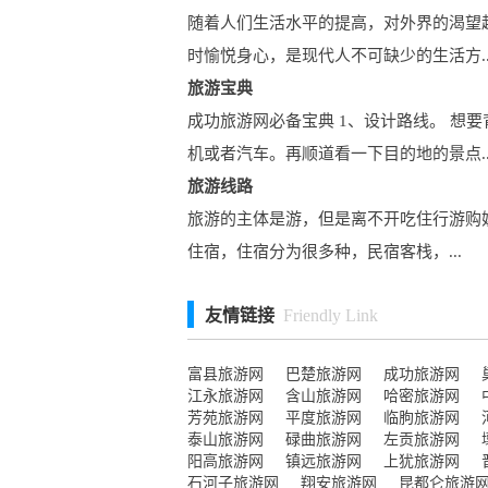
随着人们生活水平的提高，对外界的渴望
时愉悦身心，是现代人不可缺少的生活方..
旅游宝典
成功旅游网必备宝典 1、设计路线。 
机或者汽车。再顺道看一下目的地的景点..
旅游线路
旅游的主体是游，但是离不开吃住行游购
住宿，住宿分为很多种，民宿客栈，...
友情链接
Friendly Link
富县旅游网
巴楚旅游网
成功旅游网
江永旅游网
含山旅游网
哈密旅游网
芳苑旅游网
平度旅游网
临朐旅游网
泰山旅游网
碌曲旅游网
左贡旅游网
阳高旅游网
镇远旅游网
上犹旅游网
石河子旅游网
翔安旅游网
昆都仑旅游