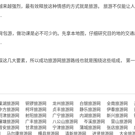
越来越强烈，最有效释放这种情感的方式就是旅游。 旅游不仅能让
.
想要背包游，做功课是必不可少的。先拿本地图，仔细研究目的地的交
.
娱这几大要素，所以成功旅游网旅游路线也就是围绕这些组成， 第一
巢湖旅游网
铜锣旅游网
龙州旅游网
白银旅游网
全南旅游网
中方旅游网
柯坪旅游网
贞丰旅游网
静乐旅游网
伊春旅游网
河津旅游网
射阳旅游网
广宁旅游网
内湖旅游网
新兴旅游网
壤塘旅游网
广丰旅游网
八公山旅游网
岑溪旅游网
营山旅游网
晋安旅游网
甘肃旅游网
宁津旅游网
蒲城旅游网
张店旅游网
网
马尔康旅游网
横县旅游网
清新旅游网
进贤旅游网
大余旅